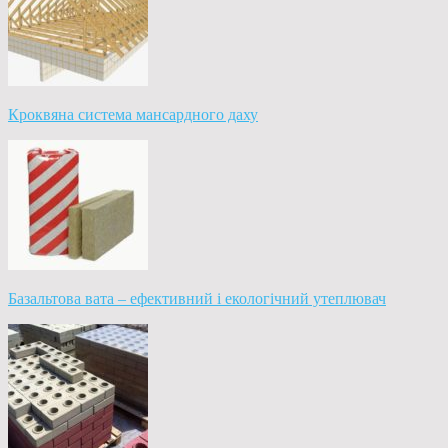
Кроквяна система мансардного даху
Базальтова вата – ефективний і екологічний утеплювач