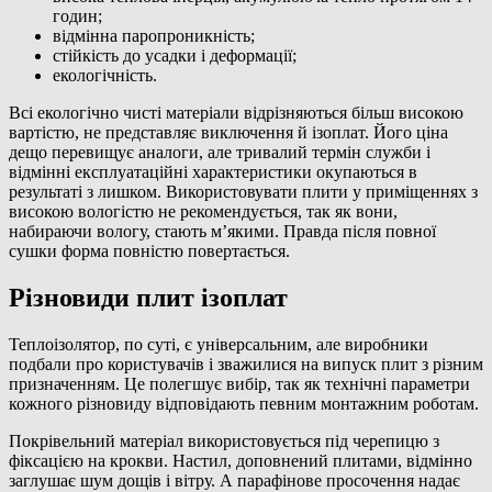
годин;
відмінна паропроникність;
стійкість до усадки і деформації;
екологічність.
Всі екологічно чисті матеріали відрізняються більш високою
вартістю, не представляє виключення й ізоплат. Його ціна
дещо перевищує аналоги, але тривалий термін служби і
відмінні експлуатаційні характеристики окупаються в
результаті з лишком. Використовувати плити у приміщеннях з
високою вологістю не рекомендується, так як вони,
набираючи вологу, стають м’якими. Правда після повної
сушки форма повністю повертається.
Різновиди плит ізоплат
Теплоізолятор, по суті, є універсальним, але виробники
подбали про користувачів і зважилися на випуск плит з різним
призначенням. Це полегшує вибір, так як технічні параметри
кожного різновиду відповідають певним монтажним роботам.
Покрівельний матеріал використовується під черепицю з
фіксацією на крокви. Настил, доповнений плитами, відмінно
заглушає шум дощів і вітру. А парафінове просочення надає