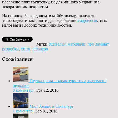
поверхню плит ґрунтовку, це для міцного з’єднання з
декоративним покриттям.
На останок. За кордоном, в майбутньому, планують
застосовувати такі плити для оздоблення
хмарочосів
, за їх
малої ваги і добрих технічних якостей.
Мітки:
будівельні матеріали
,
про ламінат
,
розробки
,
стіни
,
шпалери
Схожі записи
Гнучка цегла – характеристики, переваги і
недоліки
3 коментарі
|
Гру 12, 2016
Міст Хелікс в Сінгапурі
1 коментар
|
Бер 31, 2016