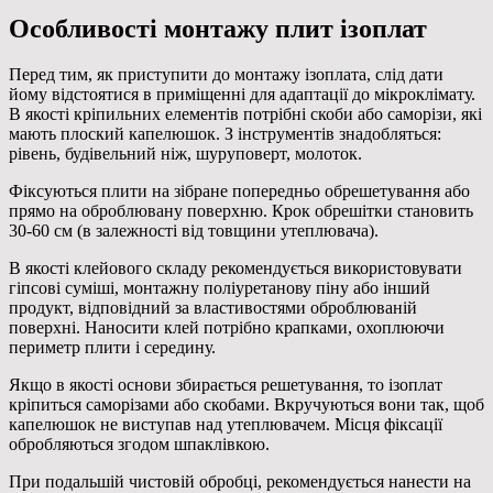
Особливості монтажу плит ізоплат
Перед тим, як приступити до монтажу ізоплата, слід дати
йому відстоятися в приміщенні для адаптації до мікроклімату.
В якості кріпильних елементів потрібні скоби або саморізи, які
мають плоский капелюшок. З інструментів знадобляться:
рівень, будівельний ніж, шуруповерт, молоток.
Фіксуються плити на зібране попередньо обрешетування або
прямо на оброблювану поверхню. Крок обрешітки становить
30-60 см (в залежності від товщини утеплювача).
В якості клейового складу рекомендується використовувати
гіпсові суміші, монтажну поліуретанову піну або інший
продукт, відповідний за властивостями оброблюваній
поверхні. Наносити клей потрібно крапками, охоплюючи
периметр плити і середину.
Якщо в якості основи збирається решетування, то ізоплат
кріпиться саморізами або скобами. Вкручуються вони так, щоб
капелюшок не виступав над утеплювачем. Місця фіксації
обробляються згодом шпаклівкою.
При подальшій чистовій обробці, рекомендується нанести на