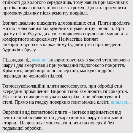
стійкості до вологого середовища, тому навіть при можливих
протіканнях ізоплату нічого не загрожує. Досить просушити
промоклу ділянку після ремонту покрівлі.
Ізоплат ідеально підходить для зовнішніх стін. Плити зроблять
житло ізольованим від вуличних шумів, вітру і вологи. При
цьому стіни будуть дихати, створюючи сприятливі умови для
комфортного мікроклімату. Найчастіше ізоплат
використовується в каркасному будівництві і при зведенні
будинків з брусу.
Підкладка під
ламінат
використовується в якості утеплюючого
шару і для амортизації при укладанні підлогового покриття.
Крім того, виріб вирівнює поверхню, маскуючи дрібні
перепади на чорновій підлозі.
Теплозвукоізоляційні плити застосовують при обробці стін
всередині приміщення. Вироби гідно замінюють гіпсокартон.
Ефективно використовувати матеріал і при облаштуванні
стелі. Прямо на гладку поверхню плит можна клеїти
шпалери
.
Окремий вид ізоплатової плити – ізотекс відрізняється від
решти виробів наявністю декоративного шару на лицьовій
стороні. Це дозволяє монтувати плити на поверхні без
подальшої обробки.