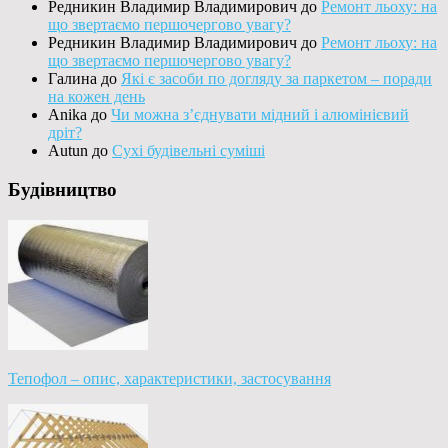
Редникин Владимир Владимирович
до
Ремонт льоху: на
що звертаємо першочергово увагу?
Редникин Владимир Владимирович
до
Ремонт льоху: на
що звертаємо першочергово увагу?
Галина
до
Які є засоби по догляду за паркетом – поради
на кожен день
Anika
до
Чи можна з’єднувати мідний і алюмінієвий
дріт?
Autun
до
Сухі будівельні суміші
Будівництво
Тепофол – опис, характеристики, застосування