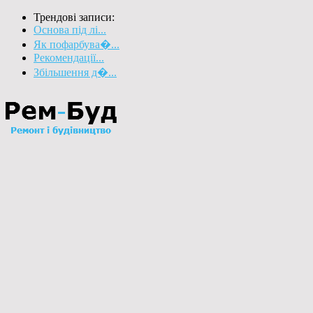
Трендові записи:
Основа під лі...
Як пофарбува�...
Рекомендації...
Збільшення д�...