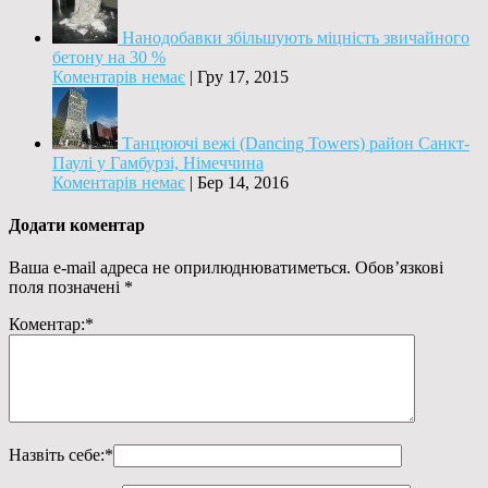
Нанодобавки збільшують міцність звичайного
бетону на 30 %
Коментарів немає
|
Гру 17, 2015
Танцюючі вежі (Dancing Towers) район Санкт-
Паулі у Гамбурзі, Німеччина
Коментарів немає
|
Бер 14, 2016
Додати коментар
Ваша e-mail адреса не оприлюднюватиметься.
Обов’язкові
поля позначені
*
Коментар:
*
Назвіть себе:
*