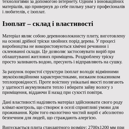
технологіями за допомогою інтернету. Одним з інноваційних
матеріалів, що привернув до себе пильну увагу професіоналів
і любителів, є ізоплат.
Ізоплат – склад і властивості
Матеріал являє собою деревноволокнисту плиту, виготовлену
на основі дрібної тріски хвойних порід дерева. У процесі
виробництва не використовуються хімічні речовини і
склеюванні склади. Це дозволяє застосовувати виріб при
облаштуванні житлових приміщень. Роздроблену тріску
просто заливають водою, пресують і відправляють на сушку.
За рахунок пористої структури ізоплат володіє відмінними
звукоізоляційними характеристиками, низьким показником
теплопровідності. Проте воістину унікальні якості полягають
у здатності акумулювати тепло і вбирати зайву вологу з
приміщення, віддаючи її назад при сухості повітря.
Дані властивості наділяють матеріал здійснювати свого роду
клімат-контроль, що створює в оселі сприятливі умови для
проживання. Крім того екологічно чистий виріб є абсолютно
безпечним для людей, що страждають алергією.
Випускається плита стандартного розміру: 2700х1200 мм при