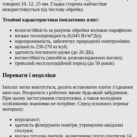
товщині 10, 12, 25 мм. Гладка сторона найчастіше
використовується під чистову обробку.
Технічні характеристики ізоплатових плит:
вологостійкість за рахунок обробки волокон парафіном;
низька теплопровідність (0,045 Вт/м*До);
паропроникність, забезпечує природний повітрообмін;
щільність 230-270 кг/куб;
здатність поглинати шуми (до 26 ДБ);
вогнестійкість (запобігає розповсюдженню вогню);
тривалий експлуатаційний період (до 50 років).
Переваги і недоліки
Ізоплат легко монтується, досить встановити плити з’єднання
шип-паз. Впоратися з роботою зможе будь-який забудовник.
При цьому застосування спецтехніки, а також володіння
особливими знаннями не потрібне. Серед основних переваг
матеріалу:
вітрозахист;
здатність фільтрувати повітря, утримуючи шкідливі
сполуки;
висока теплова інерція, акумулююча тепло протягом 14