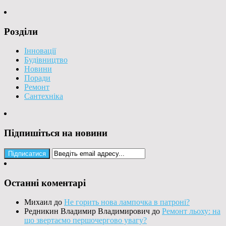
Розділи
Інновації
Будівництво
Новини
Поради
Ремонт
Сантехніка
Підпишіться на новини
Останні коментарі
Михаил
до
Не горить нова лампочка в патроні?
Редникин Владимир Владимирович
до
Ремонт льоху: на
що звертаємо першочергово увагу?