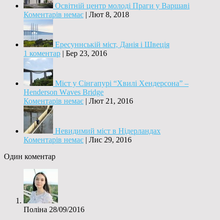
Освітній центр молоді Праги у Варшаві
Коментарів немає
|
Лют 8, 2018
Ересуннській міст, Данія і Швеція
1 коментар
|
Бер 23, 2016
Міст у Сінгапурі “Хвилі Хендерсона” –
Hеnderson Wаves Bridgе
Коментарів немає
|
Лют 21, 2016
Невидимий міст в Нідерландах
Коментарів немає
|
Лис 29, 2016
Один коментар
Поліна
28/09/2016