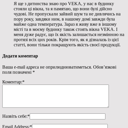
Я ще з дитинства знаю про VEKA, у нас в будинку
стояли ці вікна, та я памятаю, що вони булі дійсно
чудові. Не пропускали зайвий шум та не дивлячись на
пору року, завдяки ним, в нашому домі завжди була
майже одна температура. Зараз я живу вже в іншому
місті та в моєму будинку також стоять вікна VEKA. І
меня дуже радує, що їх якість залишається незмінною на
протязі всіх цих років. Крім того, як я дізналазь із цієї
статті, вони тільки покращують якість своєї продукції.
Додати коментар
Ваша e-mail адреса не оприлюднюватиметься.
Обов’язкові
поля позначені
*
Коментар:
*
Назвіть себе:
*
Email Address:
*