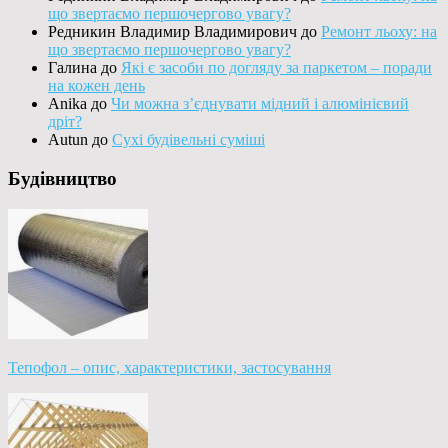
що звертаємо першочергово увагу?
Редникин Владимир Владимирович
до
Ремонт льоху: на
що звертаємо першочергово увагу?
Галина
до
Які є засоби по догляду за паркетом – поради
на кожен день
Anika
до
Чи можна з’єднувати мідний і алюмінієвий
дріт?
Autun
до
Сухі будівельні суміші
Будівництво
Тепофол – опис, характеристики, застосування