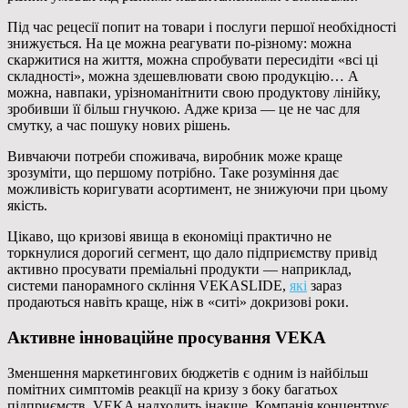
Під час рецесії попит на товари і послуги першої необхідності
знижується. На це можна реагувати по-різному: можна
скаржитися на життя, можна спробувати пересидіти «всі ці
складності», можна здешевлювати свою продукцію… А
можна, навпаки, урізноманітнити свою продуктову лінійку,
зробивши її більш гнучкою. Адже криза — це не час для
смутку, а час пошуку нових рішень.
Вивчаючи потреби споживача, виробник може краще
зрозуміти, що першому потрібно. Таке розуміння дає
можливість коригувати асортимент, не знижуючи при цьому
якість.
Цікаво, що кризові явища в економіці практично не
торкнулися дорогий сегмент, що дало підприємству привід
активно просувати преміальні продукти — наприклад,
системи панорамного скління VEKASLIDE,
які
зараз
продаються навіть краще, ніж в «ситі» докризові роки.
Активне інноваційне просування VEKA
Зменшення маркетингових бюджетів є одним із найбільш
помітних симптомів реакції на кризу з боку багатьох
підприємств. VEKA надходить інакше. Компанія концентрує