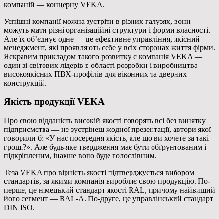
компаній — концерну VEKA.
Успішні компанії можна зустріти в різних галузях, вони
можуть мати різні організаційні структури і форми власності.
Але їх об’єднує одне — це ефективне управління, якісний
менеджмент, які проявляють себе у всіх сторонах життя фірми.
Яскравим прикладом такого розвитку є компанія VEKA —
один зі світових лідерів в області розробки і виробництва
високоякісних ПВХ-профілів для віконних та дверних
конструкцій.
Якість продукції VEKA
Про свою відданість високій якості говорять всі без винятку
підприємства — не зустрінеш жодної презентації, автори якої
говорили б: «У нас посередня якість, але що ви хочете за такі
гроші?». Але будь-яке твердження має бути обґрунтованим і
підкріпленим, інакше воно буде голослівним.
Теза VEKA про вірність якості підтверджується вибором
стандартів, за якими компанія виробляє свою продукцію. По-
перше, це німецький стандарт якості RAL, причому найвищий
його сегмент — RAL-A. По-друге, це управлінський стандарт
DIN ISO.