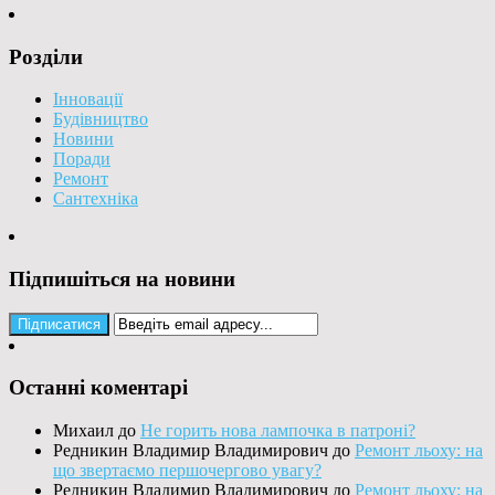
Розділи
Інновації
Будівництво
Новини
Поради
Ремонт
Сантехніка
Підпишіться на новини
Останні коментарі
Михаил
до
Не горить нова лампочка в патроні?
Редникин Владимир Владимирович
до
Ремонт льоху: на
що звертаємо першочергово увагу?
Редникин Владимир Владимирович
до
Ремонт льоху: на