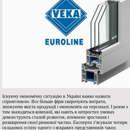
Існуючу економічну ситуацію в Україні важко назвати
сприятливою. Все більше фірм скорочують витрати,
знижуючи якість продукції і економлять на персоналі.
І разом з
тим знаходяться компанії, які навіть в непростих умовах
демонструють сталий розвиток, впевнене зростання і
розширення своєї ринкової частки. Експерти з’ясували чотири
складових успіху одного з яскравих представників таких