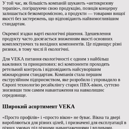
У той час, як більшість компаній шукають «антикризову
терапію», погіршуючи свою продукцію, позиція концерну
залишається безкомпромісною, а продукти — товарами вищої
якості без застережень, що відповідають найвимогливішим
стандартам.
Окремої згадки варті екологічні рішення. Здешевлення
продукту часто досягається зниженням якості основних
комплектуючих та вихідних компонентів. Це підвищує різні
ризики, в тому числі й екологічні.
Для VEKA питання екологічності є одним з найбільш
важливих та принципових: всі компоненти проходять
ретельний контроль і відповідають найсуворішим
міжнародним стандартам. Компанія стала першим
екструзійним підприємством, яке розробило і упровадило в
Європі технологію ресайклінгу старих ПВХ-вікон, суттєво
знизивши тим самим навантаження на навколишнє
середовище.
Широкий асортимент VEKA
«Просто профілів» і «просто вікон» не буває. Вікна та двері
виробляються для різних цілей, і призначені для експлуатації в
різних умовах під різними навантаженнями і впливами.