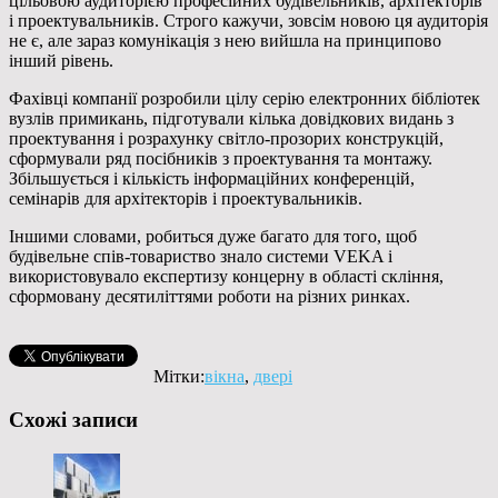
цільовою аудиторією професійних будівельників, архітекторів
і проектувальників. Строго кажучи, зовсім новою ця аудиторія
не є, але зараз комунікація з нею вийшла на принципово
інший рівень.
Фахівці компанії розробили цілу серію електронних бібліотек
вузлів примикань, підготували кілька довідкових видань з
проектування і розрахунку світло-прозорих конструкцій,
сформували ряд посібників з проектування та монтажу.
Збільшується і кількість інформаційних конференцій,
семінарів для архітекторів і проектувальників.
Іншими словами, робиться дуже багато для того, щоб
будівельне спів-товариство знало системи VEKA і
використовувало експертизу концерну в області скління,
сформовану десятиліттями роботи на різних ринках.
Мітки:
вікна
,
двері
Схожі записи