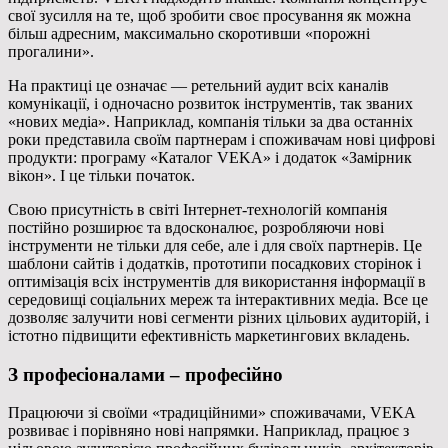
свої зусилля на те, щоб зробити своє просування як можна
більш адресним, максимально скоротивши «порожні
прогалини».
На практиці це означає — ретельний аудит всіх каналів
комунікації, і одночасно розвиток інструментів, так званих
«нових медіа». Наприклад, компанія тільки за два останніх
роки представила своїм партнерам і споживачам нові цифрові
продукти: програму «Каталог VEKA» і додаток «Замірник
вікон». І це тільки початок.
Свою присутність в світі Інтернет-технологій компанія
постійно розширює та вдосконалює, розробляючи нові
інструменти не тільки для себе, але і для своїх партнерів. Це
шаблони сайтів і додатків, прототипи посадкових сторінок і
оптимізація всіх інструментів для використання інформації в
середовищі соціальних мереж та інтерактивних медіа. Все це
дозволяє залучити нові сегменти різних цільових аудиторій, і
істотно підвищити ефективність маркетингових вкладень.
З професіоналами – професійно
Працюючи зі своїми «традиційними» споживачами, VEKA
розвиває і порівняно нові напрямки. Наприклад, працює з