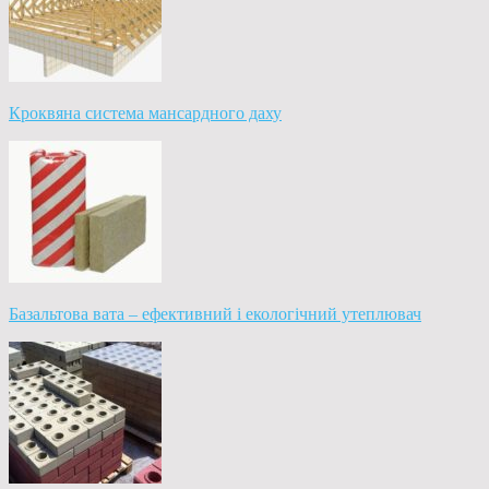
Кроквяна система мансардного даху
Базальтова вата – ефективний і екологічний утеплювач