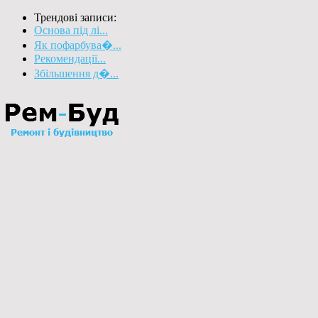
Трендові записи:
Основа під лі...
Як пофарбува�...
Рекомендації...
Збільшення д�...