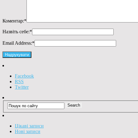
Коментар:
*
Назвіть себе:
*
Email Address:
*
Facebook
RSS
Twitter
Цікаві записи
Нові записи