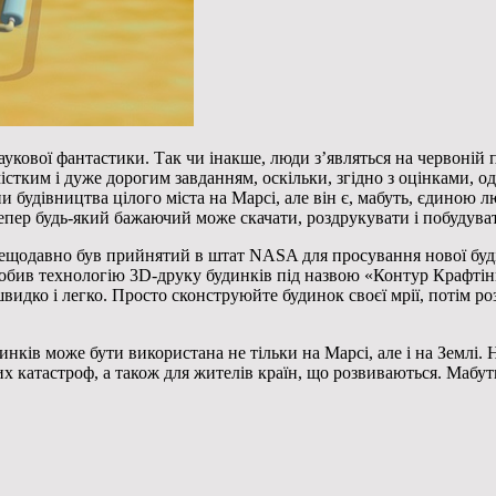
укової фантастики. Так чи інакше, люди з’являться на червоній 
істким і дуже дорогим завданням, оскільки, згідно з оцінками, о
 будівництва цілого міста на Марсі, але він є, мабуть, єдиною 
ер будь-який бажаючий може скачати, роздрукувати і побудувати
ещодавно був прийнятий в штат NASA для просування нової будів
обив технологію 3D-друку будинків під назвою «Контур Крафтінг» 
видко і легко. Просто сконструюйте будинок своєї мрії, потім ро
нків може бути використана не тільки на Марсі, але і на Землі.
их катастроф, а також для жителів країн, що розвиваються. Мабут