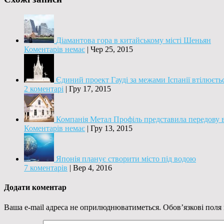
Діамантова гора в китайському місті Шеньян
Коментарів немає
|
Чер 25, 2015
Єдиний проект Гауді за межами Іспанії втілюєть
2 коментарі
|
Гру 17, 2015
Компанія Метал Профіль представила передову в
Коментарів немає
|
Гру 13, 2015
Японія планує створити місто під водою
7 коментарів
|
Вер 4, 2016
Додати коментар
Ваша e-mail адреса не оприлюднюватиметься.
Обов’язкові поля