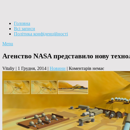
Головна
Всі записи
Політика конфіденційності
Menu
Агенство NASA представило нову технол
Vitaliy
|
1 Грудня, 2014
|
Новини
|
Коментарів немає