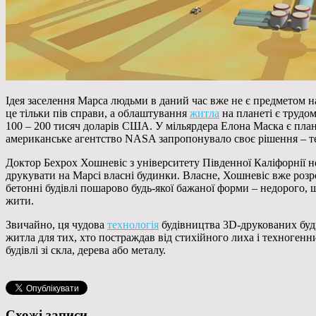
Ідея заселення Марса людьми в даний час вже не є предметом на
це тільки пів справи, а облаштування
житла
на планеті є трудом
100 – 200 тисяч доларів США. У мільярдера Елона Маска є плани
американське агентство NASA запропонувало своє рішення – теп
Доктор Бехрох Хошневіс з університету Південної Каліфорнії н
друкувати на Марсі власні будинки. Власне, Хошневіс вже розр
бетонні будівлі пошарово будь-якої бажаної форми – недорого, ш
жити.
Звичайно, ця чудова
технологія
будівництва 3D-друкованих буди
житла для тих, хто постраждав від стихійного лиха і техногенн
будівлі зі скла, дерева або металу.
Схожі записи