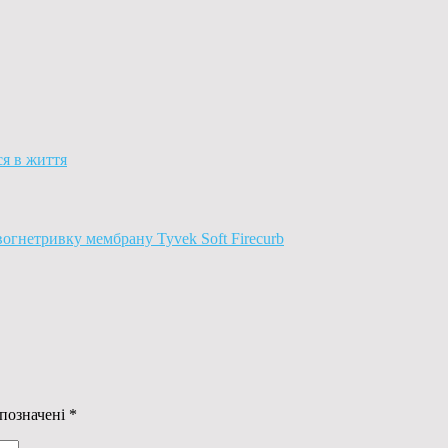
ся в життя
огнетривку мембрану Tyvek Soft Firecurb
 позначені
*