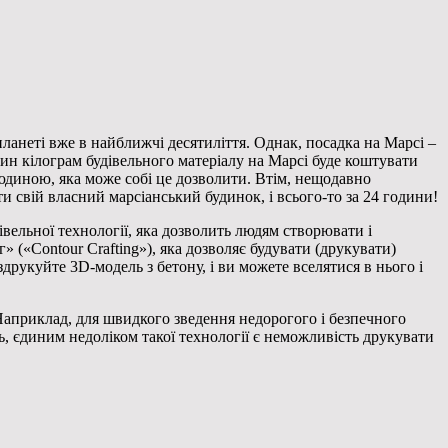
планеті вже в найближчі
десятиліття. Однак, посадка на Марсі –
дин кілограм будівельного матеріалу на Марсі буде коштувати
людиною, яка може собі це дозволити. Втім, нещодавно
 свій власний марсіанський будинок, і всього-то за 24 години!
ельної технології, яка дозволить людям створювати і
(«Contour Crafting»), яка дозволяє будувати (друкувати)
здрукуйте 3D-модель з бетону, і ви можете вселятися в нього і
 Наприклад, для швидкого зведення недорогого і безпечного
ь, єдиним недоліком такої технології є неможливість друкувати