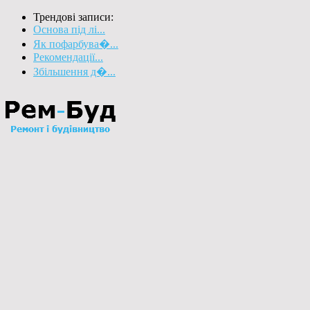
Трендові записи:
Основа під лі...
Як пофарбува�...
Рекомендації...
Збільшення д�...