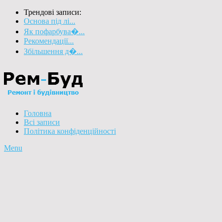
Трендові записи:
Основа під лі...
Як пофарбува�...
Рекомендації...
Збільшення д�...
Головна
Всі записи
Політика конфіденційності
Menu