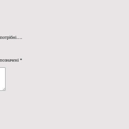
 потрібні….
 позначені
*