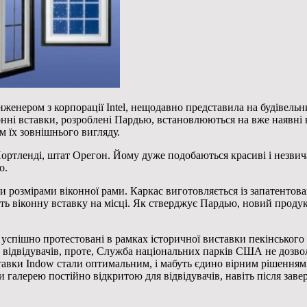
женером з корпорації Intel, нещодавно представила на будівель
онні вставки, розроблені Пардью, встановлюються на вже наявні в
м їх зовнішнього вигляду.
Портленді, штат Орегон. Йому дуже подобаються красиві і незвичай
о.
и розмірами віконної рами. Каркас виготовляється із запатенто
ь віконну вставку на місці. Як стверджує Пардью, новий продук
 успішно протестовані в рамках історичної виставки пекінського
ук відвідувачів, проте, Служба національних парків США не дозв
тавки Indow стали оптимальним, і мабуть єдино вірним рішенням.
 галерею постійно відкритою для відвідувачів, навіть після зав