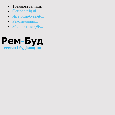
Трендові записи:
Основа під лі...
Як пофарбува�...
Рекомендації...
Збільшення д�...