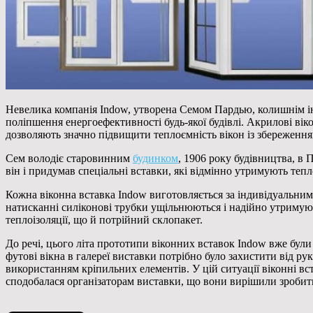
Невелика компанія Indow, утворена Семом Пардью, колишнім ін
поліпшення енергоефективності будь-якої будівлі. Акрилові вік
дозволяють значно підвищити теплоємність вікон із збереження
Сем володіє старовинним
будинком
, 1906 року будівництва, в 
він і придумав спеціальні вставки, які відмінно утримують тепл
Кожна віконна вставка Indow виготовляється за індивідуальним
натисканні силіконові трубки ущільнюються і надійно утримуют
теплоізоляції, що й потрійний склопакет.
До речі, цього літа прототипи віконних вставок Indow вже були
футові вікна в галереї виставки потрібно було захистити від р
використанням кріпильних елементів. У цій ситуації віконні вс
сподобалася організаторам виставки, що вони вирішили зробити