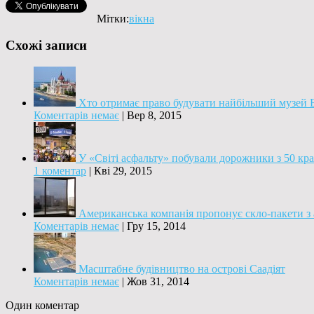
Мітки:
вікна
Схожі записи
Хто отримає право будувати найбільший музей 
Коментарів немає
|
Вер 8, 2015
У «Світі асфальту» побували дорожники з 50 кра
1 коментар
|
Кві 29, 2015
Американська компанія пропонує скло-пакети 
Коментарів немає
|
Гру 15, 2014
Масштабне будівництво на острові Саадіят
Коментарів немає
|
Жов 31, 2014
Один коментар