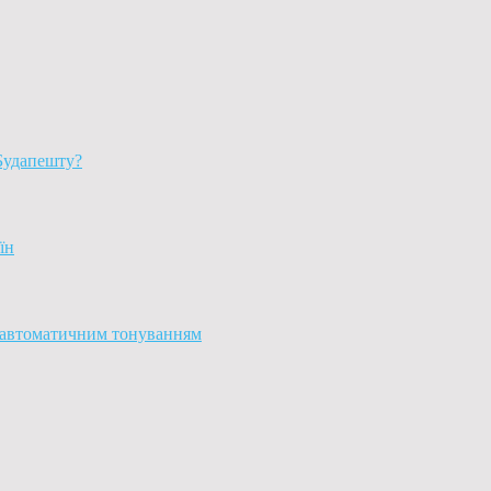
Будапешту?
їн
з автоматичним тонуванням