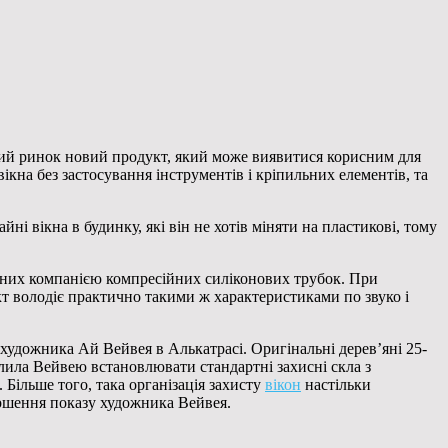
ний ринок новий продукт, який може виявитися корисним для
ікна без застосування інструментів і кріпильних елементів, та
ні вікна в будинку, які він не хотів міняти на пластикові, тому
ваних компанією компресійних силіконових трубок. При
т володіє практично такими ж характеристиками по звуко і
 художника Ай Вейвея в Алькатрасі. Оригінальні дерев’яні 25-
олила Вейвею встановлювати стандартні захисні скла з
 Більше того, така організація захисту
вікон
настільки
ершення показу художника Вейвея.