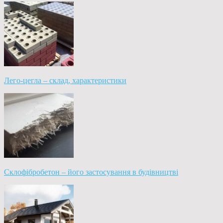
Лего-цегла – склад, характеристики
Склофібробетон – його застосування в будівництві