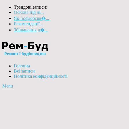
Трендові записи:
Основа під лі...
Як пофарбува�...
Рекомендації...
Збільшення д�...
Головна
Всі записи
Політика конфіденційності
Menu