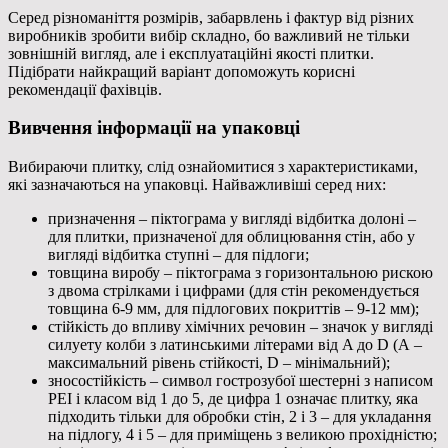
Серед різноманіття розмірів, забарвлень і фактур від різних
виробників зробити вибір складно, бо важливий не тільки
зовнішній вигляд, але і експлуатаційні якості плитки.
Підібрати найкращий варіант допоможуть корисні
рекомендації фахівців.
Вивчення інформації на упаковці
Вибираючи плитку, слід ознайомитися з характеристиками,
які зазначаються на упаковці. Найважливіші серед них:
призначення – піктограма у вигляді відбитка долоні –
для плитки, призначеної для облицювання стін, або у
вигляді відбитка ступні – для підлоги;
товщина виробу – піктограма з горизонтальною рискою
з двома стрілками і цифрами (для стін рекомендується
товщина 6-9 мм, для підлогових покриттів – 9-12 мм);
стійкість до впливу хімічних речовин – значок у вигляді
силуету колби з латинськими літерами від A до D (А –
максимальний рівень стійкості, D – мінімальний);
зносостійкість – символ гострозубої шестерні з написом
PEI і класом від 1 до 5, де цифра 1 означає плитку, яка
підходить тільки для обробки стін, 2 і 3 – для укладання
на підлогу, 4 і 5 – для приміщень з великою прохідністю;