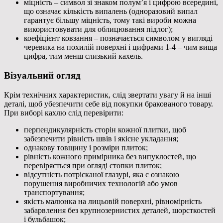
міцність – символ зі знаком полум’я і цифрою всередині,
що означає кількість випалень (одноразовий випал
гарантує більшу міцність, тому такі вироби можна
використовувати для облицювання підлог);
коефіцієнт ковзання – позначається символом у вигляді
черевика на похилій поверхні і цифрами 1-4 – чим вища
цифра, тим менш слизький кахель.
Візуальний огляд
Крім технічних характеристик, слід звертати увагу й на інші
деталі, щоб убезпечити себе від покупки бракованого товару.
При виборі кахлю слід перевірити:
перпендикулярність сторін кожної плитки, щоб
забезпечити рівність швів і якісне укладання;
однакову товщину і розміри плиток;
рівність кожного примірника без випуклостей, що
перевіряється при огляді стопки плиток;
відсутність потрісканої глазурі, яка є ознакою
порушення виробничих технологій або умов
транспортування;
якість малюнка на лицьовій поверхні, рівномірність
забарвлення без крупнозернистих деталей, шорсткостей
і бульбашок;