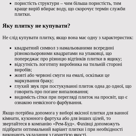
пористість структури – чим більша пористість, тим
краще виріб вбирає воду, що скорочує термін служби
плитки.
Яку плитку не купувати?
Не слід купувати плитку, якщо вона має одну з характеристик:
квадратний символ з намальованими всередині
різнокольоровими квадратами на упаковці, що
попереджає про різницю відтінків плитки в ящику;
відсутність логотипу виробника на тильній стороні
виробів;
жовті або червоні смуги на емалі, оскільки це
маркування браку;
глухий звук при постукуванні плиток одна до одної, що
говорить про погане випалювання;
видимість сітки при перегляді плиток на просвіт, що є
ознакою неякісного фарбування.
Якщо потрібна допомога у виборі якісної плитки для ванної
кімнати, кухонного фартуха або для інших цілей, то
звертайтеся в компанію «Рем-Буд». Фахівці допоможуть
підібрати оптимальний варіант плитки і при необхідності
виконають укладання з гарантією якості.