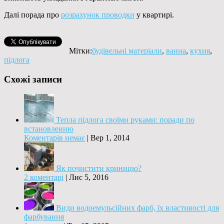
Далі порада про
розрахунок проводки
у квартирі.
Мітки:
будівельні матеріали
,
ванна
,
кухня
,
підлога
Схожі записи
Тепла підлога своїми руками: поради по
встановленню
Коментарів немає
|
Вер 1, 2014
Як почистити криницю?
2 коментарі
|
Лис 5, 2016
Види водоемульсійних фарб, їх властивості для
фарбування