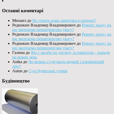
Останні коментарі
Михаил
до
Не горить нова лампочка в патроні?
Редникин Владимир Владимирович
до
Ремонт льоху: на
що звертаємо першочергово увагу?
Редникин Владимир Владимирович
до
Ремонт льоху: на
що звертаємо першочергово увагу?
Редникин Владимир Владимирович
до
Ремонт льоху: на
що звертаємо першочергово увагу?
Галина
до
Які є засоби по догляду за паркетом – поради
на кожен день
Anika
до
Чи можна з’єднувати мідний і алюмінієвий
дріт?
Autun
до
Сухі будівельні суміші
Будівництво