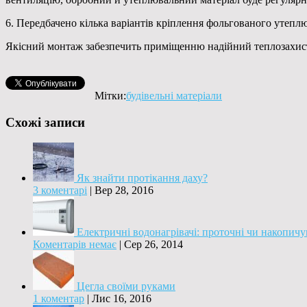
6. Передбачено кілька варіантів кріплення фольгованого утеплю
Якісний монтаж забезпечить приміщенню надійний теплозахист
Мітки:
будівельні матеріали
Схожі записи
Як знайти протікання даху?
3 коментарі
|
Вер 28, 2016
Електричні водонагрівачі: проточні чи накопичув
Коментарів немає
|
Сер 26, 2014
Цегла своїми руками
1 коментар
|
Лис 16, 2016