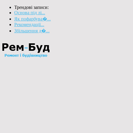
Трендові записи:
Основа під лі...
Як пофарбува�...
Рекомендації...
Збільшення д�...