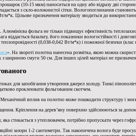
рошарок (10-15 мкм) наноситься на одну або відразу дві сторон
ладається з скло-волокнистої сітки. Вологопоглинання становить
т/м*к. Цільове призначення матеріалу зводиться до використанн
. Алюмінієва фольга не тільки підвищує ефективність теплозахист
вага віддається базальту, його показники вологостійкості і довг
еплопровідності (0,038-0,042 Вт/м*к) і пожежної безпеки (клас
лога
». На звороті полотна нанесена розмітка, якою можна скорис
ах з шириною смуги 50 см. Для інших цілей матеріал не призначе
гованого
стиках для запобігання утворення джерел холоду. Тонкі пінополіе
одатково проклеювати фольгованим скотчем.
у. Механічний вплив на полотно може пошкодити структуру і зниз
іщення. Кріплення на дерев’яну поверхню здійснюються за допо
 яка стикається з утеплювачем, потрібно пропускати через гофро
иляційні зазори 1-2 сантиметри. Так накопичена волога буде пр
о піддаватися впливу вологого середовища, що скоротить термін