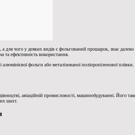
 а для чого у деяких видів є фольгований прошарок, знає далеко
ча та ефективність використання.
і алюмінієвої фольги або металізованої поліпропіленової плівки
івництві, авіаційній промисловості, машинобудуванні. Його так
их шахт.
и