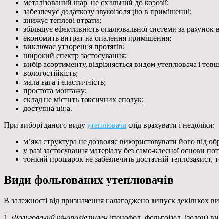
металізований шар, не схильний до корозії;
забезпечує додаткову звукоізоляцію в приміщенні;
знижує теплові втрати;
збільшує ефективність опалювальної системи за рахунок в
економить витрат на опалення приміщення;
виключає утворення протягів;
широкий спектр застосування;
вибір асортименту, відрізняється видом утеплювача і то
вологостійкість;
мала вага і еластичність;
простота монтажу;
склад не містить токсичних сполук;
доступна ціна.
При виборі даного виду
утеплювача
слід врахувати і недоліки:
м’яка структура не дозволяє використовувати його під о
у разі застосування матеріалу без само-клеєної основи п
тонкий прошарок не забезпечить достатній теплозахист,
Види фольгованих утеплювачів
В залежності від призначення налагоджено випуск декількох вид
1.
Фольгований пінополіетилен
(пенофол, фольгоізол, ізолон) в