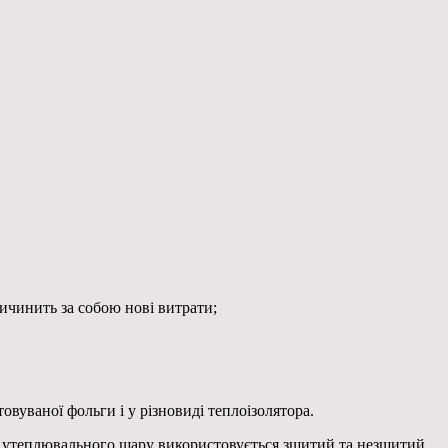
ичинить за собою нові витрати;
овуваної фольги і у різновиді теплоізолятора.
сті утеплювального шару використовується зшитий та незшитий