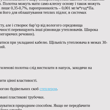
и. Полотна можуть мати само-клеєну основу і також можуть
 лише 0,35-0,7%, паропроникність – 0,001 мг/м*год*Па.
я його для облаштування теплих підлог, в системах
у, але і створює бар’єр від вологого середовища
овічності перевищують інші різновиди утеплювачів. Широка
 негорючих речовин).
татися при укладанні кабелю. Щільність утеплювача в межах 30-
ний.
тиленові полотна слід вистилати в напуск, заходячи на
ити цінні властивості.
могою будівельних скоб
степлером
.
вані пластикові трубочки.
осушуватися природним способом. Якщо не передбачити
 його служби.