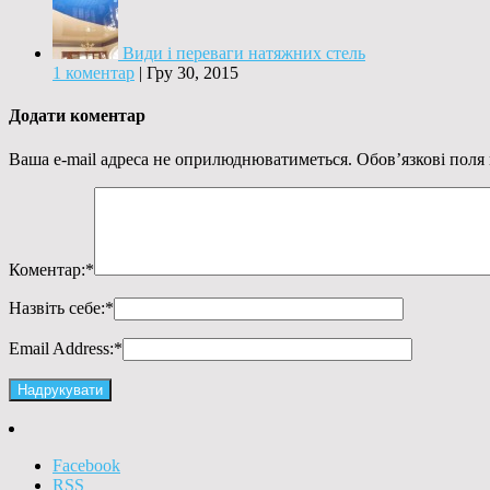
Види і переваги натяжних стель
1 коментар
|
Гру 30, 2015
Додати коментар
Ваша e-mail адреса не оприлюднюватиметься.
Обов’язкові поля
Коментар:
*
Назвіть себе:
*
Email Address:
*
Facebook
RSS