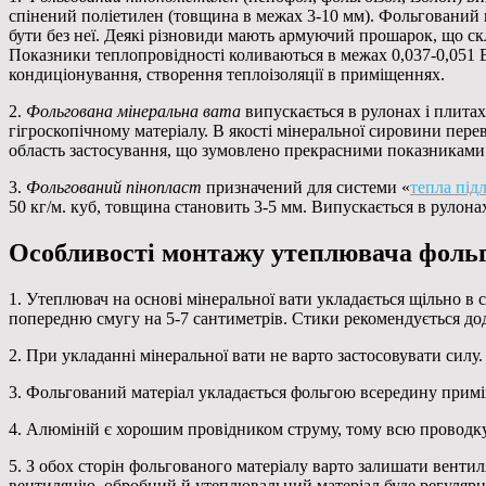
спінений поліетилен (товщина в межах 3-10 мм). Фольгований п
бути без неї. Деякі різновиди мають армуючий прошарок, що ск
Показники теплопровідності коливаються в межах 0,037-0,051 В
кондиціонування, створення теплоізоляції в приміщеннях.
2.
Фольгована мінеральна вата
випускається в рулонах і плитах
гігроскопічному матеріалу. В якості мінеральної сировини пере
область застосування, що зумовлено прекрасними показниками т
3.
Фольгований пінопласт
призначений для системи «
тепла під
50 кг/м. куб, товщина становить 3-5 мм. Випускається в рулон
Особливості монтажу утеплювача фоль
1. Утеплювач на основі мінеральної вати укладається щільно в 
попередню смугу на 5-7 сантиметрів. Стики рекомендується д
2. При укладанні мінеральної вати не варто застосовувати сил
3. Фольгований матеріал укладається фольгою всередину прим
4. Алюміній є хорошим провідником струму, тому всю проводку,
5. З обох сторін фольгованого матеріалу варто залишати вент
вентиляцію, обробний й утеплювальний матеріал буде регулярн