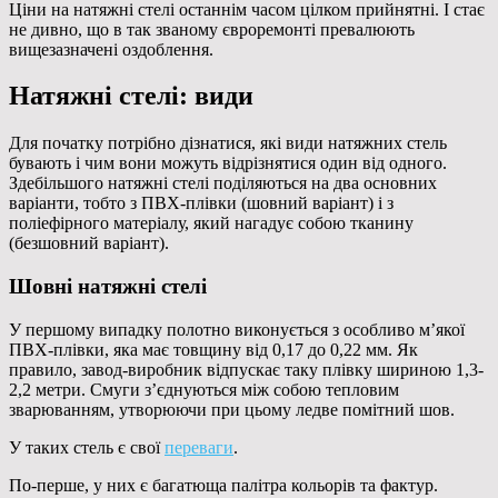
Ціни на натяжні стелі останнім часом цілком прийнятні. І стає
не дивно, що в так званому євроремонті превалюють
вищезазначені оздоблення.
Натяжні стелі: види
Для початку потрібно дізнатися, які види натяжних стель
бувають і чим вони можуть відрізнятися один від одного.
Здебільшого натяжні стелі поділяються на два основних
варіанти, тобто з ПВХ-плівки (шовний варіант) і з
поліефірного матеріалу, який нагадує собою тканину
(безшовний варіант).
Шовні натяжні стелі
У першому випадку полотно виконується з особливо м’якої
ПВХ-плівки, яка має товщину від 0,17 до 0,22 мм. Як
правило, завод-виробник відпускає таку плівку шириною 1,3-
2,2 метри. Смуги з’єднуються між собою тепловим
зварюванням, утворюючи при цьому ледве помітний шов.
У таких стель є свої
переваги
.
По-перше, у них є багатюща палітра кольорів та фактур.