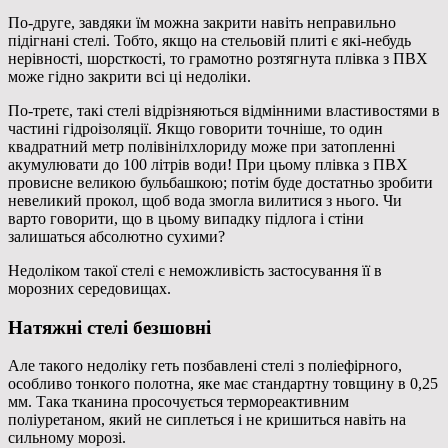
По-друге, завдяки їм можна закрити навіть неправильно
підігнані стелі. Тобто, якщо на стельовій плиті є які-небудь
нерівності, шорсткості, то грамотно розтягнута плівка з ПВХ
може гідно закрити всі ці недоліки.
По-третє, такі стелі відрізняються відмінними властивостями в
частині гідроізоляції. Якщо говорити точніше, то один
квадратний метр полівінілхлориду може при затопленні
акумулювати до 100 літрів води! При цьому плівка з ПВХ
провисне великою бульбашкою; потім буде достатньо зробити
невеликий прокол, щоб вода змогла вилитися з нього. Чи
варто говорити, що в цьому випадку підлога і стіни
залишаться абсолютно сухими?
Недоліком такої стелі є неможливість застосування її в
морозних середовищах.
Натяжні стелі безшовні
Але такого недоліку геть позбавлені стелі з поліефірного,
особливо тонкого полотна, яке має стандартну товщину в 0,25
мм. Така тканина просочується термореактивним
поліуретаном, який не сиплеться і не кришиться навіть на
сильному морозі.