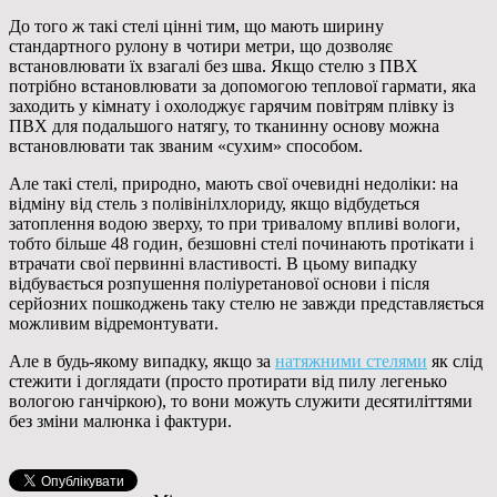
До того ж такі стелі цінні тим, що мають ширину
стандартного рулону в чотири метри, що дозволяє
встановлювати їх взагалі без шва. Якщо стелю з ПВХ
потрібно встановлювати за допомогою теплової гармати, яка
заходить у кімнату і охолоджує гарячим повітрям плівку із
ПВХ для подальшого натягу, то тканинну основу можна
встановлювати так званим «сухим» способом.
Але такі стелі, природно, мають свої очевидні недоліки: на
відміну від стель з полівінілхлориду, якщо відбудеться
затоплення водою зверху, то при тривалому впливі вологи,
тобто більше 48 годин, безшовні стелі починають протікати і
втрачати свої первинні властивості. В цьому випадку
відбувається розпушення поліуретанової основи і після
серйозних пошкоджень таку стелю не завжди представляється
можливим відремонтувати.
Але в будь-якому випадку, якщо за
натяжними стелями
як слід
стежити і доглядати (просто протирати від пилу легенько
вологою ганчіркою), то вони можуть служити десятиліттями
без зміни малюнка і фактури.