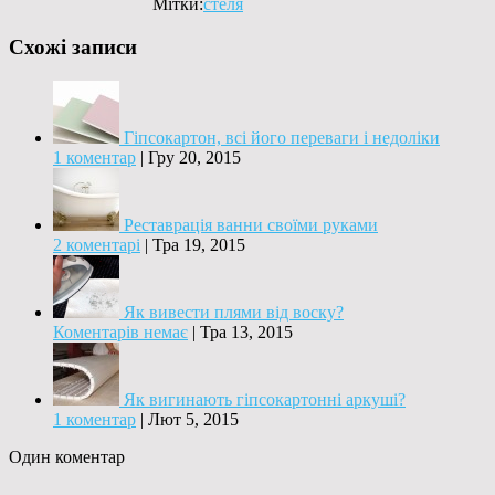
Мітки:
стеля
Схожі записи
Гіпсокартон, всі його переваги і недоліки
1 коментар
|
Гру 20, 2015
Реставрація ванни своїми руками
2 коментарі
|
Тра 19, 2015
Як вивести плями від воску?
Коментарів немає
|
Тра 13, 2015
Як вигинають гіпсокартонні аркуші?
1 коментар
|
Лют 5, 2015
Один коментар