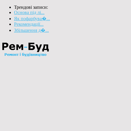
Трендові записи:
Основа під лі...
Як пофарбува�...
Рекомендації...
Збільшення д�...