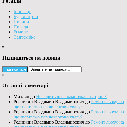
Розділи
Інновації
Будівництво
Новини
Поради
Ремонт
Сантехніка
Підпишіться на новини
Останні коментарі
Михаил
до
Не горить нова лампочка в патроні?
Редникин Владимир Владимирович
до
Ремонт льоху: на
що звертаємо першочергово увагу?
Редникин Владимир Владимирович
до
Ремонт льоху: на
що звертаємо першочергово увагу?
Редникин Владимир Владимирович
до
Ремонт льоху: на