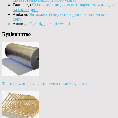
що звертаємо першочергово увагу?
Галина
до
Які є засоби по догляду за паркетом – поради
на кожен день
Anika
до
Чи можна з’єднувати мідний і алюмінієвий
дріт?
Autun
до
Сухі будівельні суміші
Будівництво
Тепофол – опис, характеристики, застосування