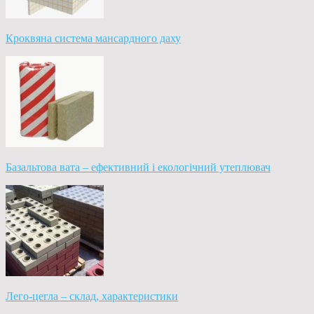
Кроквяна система мансардного даху
Базальтова вата – ефективний і екологічний утеплювач
Лего-цегла – склад, характеристики