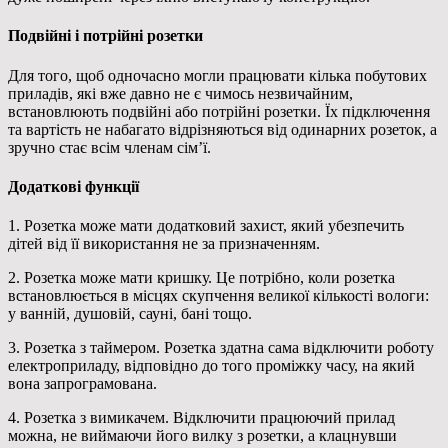
Подвійні і потрійні розетки
Для того, щоб одночасно могли працювати кілька побутових
приладів, які вже давно не є чимось незвичайним,
встановлюють подвійні або потрійні розетки. Їх підключення
та вартість не набагато відрізняються від одинарних розеток, а
зручно стає всім членам сім’ї.
Додаткові функції
1. Розетка може мати додатковий захист, який убезпечить
дітей від її використання не за призначенням.
2. Розетка може мати кришку. Це потрібно, коли розетка
встановлюється в місцях скупчення великої кількості вологи:
у ванній, душовій, сауні, бані тощо.
3. Розетка з таймером. Розетка здатна сама відключити роботу
електроприладу, відповідно до того проміжку часу, на який
вона запрограмована.
4. Розетка з вимикачем. Відключити працюючий прилад
можна, не виймаючи його вилку з розетки, а клацнувши