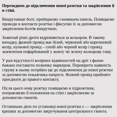
Переходимо до підключення нової розетки та закріплення її
в стіні.
Викрутивши болт, прибираємо з вимикача панель. Поміщаємо
проводи в контакти розетки і фіксуємо їх за допомогою
закріплення болтів викруткою.
Зазвичай різні дроти відрізняються за кольором. В такому
випадку, фазний провід має білий, червоний або коричневий
колір, нульової провід – синій або чорний колір і провід
заземлення пофарбований у жовту чи зелену кольорову гаму.
У разі відсутності колірних відмінностей на дріт з фазою
бажано поставити позначку маркером. Перевірити наявність
струму в ньому потрібно ще до підключення до нової розетки
за допомогою покажчика напруги. Фазний провід прийнято
приєднати до правого контакту.
Після цього нову розетку поміщаємо в підрозетник,
поправляємо її положення на стіні і закріплюємо за
допомогою гвинтів.
Останньою дією по установці нової розетки є — закріплення
кришки за допомогою закручування центрального гвинта.