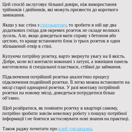
Цей спосіб заслуговує більшої довіри, ніж використання
трійників і двійників, які можуть призвести до короткого
замикання.
Якщо у вас стіна з
гіпсокартону
, то зробити в ній ще два
додаткових гнізда для окремих розеток не складе великих
зусиль. Але, якщо доведеться мати справу з бетоном або
цеглою, то краще встановити блок із трьох розеток в один
збільшений отвір в стіні.
Купуючи потрійну розетку, варто звернути увагу на її якість.
Добре, коли всі контакти виконані з латуні, а зовнішня панель
виготовлена зі спеціальної пластмаси, стійкої до займання.
Підключення потрійний розетки аналогічно процесу
підключення подвійний розетки. Її легко можна встановити на
місці старої одинарної розетки. У разі монтажу потрійний
розетки на новому місці, доведеться потрудитися більш
об’ємно.
Щоб розібратися, як поміняти розетку в квартирі самому,
потрібно зробити зовсім невелику роботу з пошуку потрібної
інформації і не боятися застосовувати нові знання на практиці.
Також раджу почитати про
клей для шпалер
.