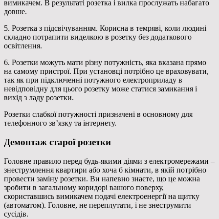
вимикачем. В результаті розетка і вилка прослужать набагато
довше.
5. Розетка з підсвічуванням. Корисна в темряві, коли людині
складно потрапити виделкою в розетку без додаткового
освітлення.
6. Розетки можуть мати різну потужність, яка вказана прямо
на самому пристрої. При установці потрібно це враховувати,
так як при підключенні потужного електроприладу в
невідповідну для цього розетку може статися замикання і
вихід з ладу розетки.
Розетки слабкої потужності призначені в основному для
телефонного зв’язку та інтернету.
Демонтаж старої розетки
Головне правило перед будь-якими діями з електромережами –
знеструмлення квартири або хоча б кімнати, в якій потрібно
провести заміну розетки. Ви напевно знаєте, що це можна
зробити в загальному коридорі вашого поверху,
скориставшись вимикачем подачі електроенергії на щитку
(автоматом). Головне, не переплутати, і не знеструмити
сусідів.