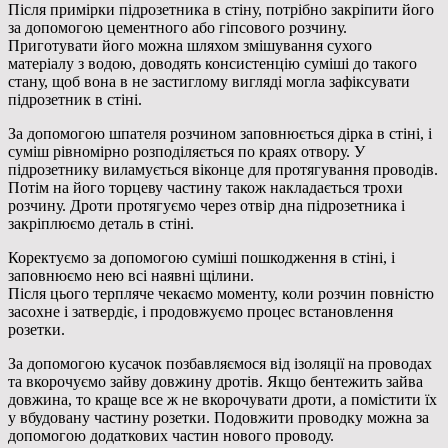
Після примірки підрозетника в стіну, потрібно закріпити його
за допомогою цементного або гіпсового розчину.
Приготувати його можна шляхом змішування сухого
матеріалу з водою, доводять консистенцію суміші до такого
стану, щоб вона в не застиглому вигляді могла зафіксувати
підрозетник в стіні.
За допомогою шпателя розчином заповнюється дірка в стіні, і
суміш рівномірно розподіляється по краях отвору. У
підрозетнику виламується віконце для протягування проводів.
Потім на його торцеву частину також накладається трохи
розчину. Дроти протягуємо через отвір дна підрозетника і
закріплюємо деталь в стіні.
Коректуємо за допомогою суміші пошкодження в стіні, і
заповнюємо нею всі наявні щілини.
Після цього терпляче чекаємо моменту, коли розчин повністю
засохне і затвердіє, і продовжуємо процес встановлення
розетки.
За допомогою кусачок позбавляємося від ізоляції на проводах
та вкорочуємо зайву довжину дротів. Якщо бентежить зайва
довжина, то краще все ж не вкорочувати дроти, а помістити їх
у вбудовану частину розетки. Подовжити проводку можна за
допомогою додаткових частин нового проводу.