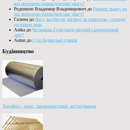
що звертаємо першочергово увагу?
Редникин Владимир Владимирович
до
Ремонт льоху: на
що звертаємо першочергово увагу?
Галина
до
Які є засоби по догляду за паркетом – поради
на кожен день
Anika
до
Чи можна з’єднувати мідний і алюмінієвий
дріт?
Autun
до
Сухі будівельні суміші
Будівництво
Тепофол – опис, характеристики, застосування