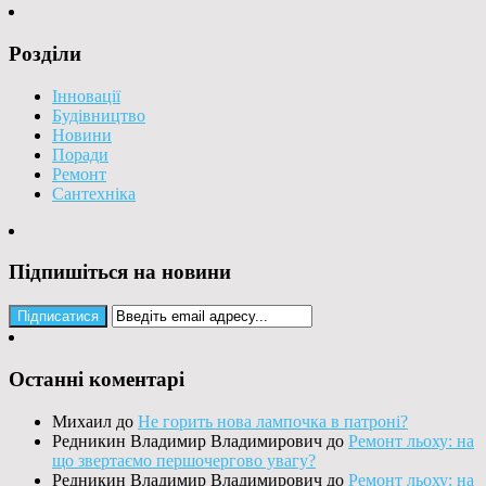
Розділи
Інновації
Будівництво
Новини
Поради
Ремонт
Сантехніка
Підпишіться на новини
Останні коментарі
Михаил
до
Не горить нова лампочка в патроні?
Редникин Владимир Владимирович
до
Ремонт льоху: на
що звертаємо першочергово увагу?
Редникин Владимир Владимирович
до
Ремонт льоху: на