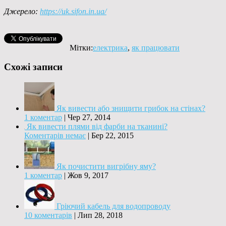
Джерело:
https://uk.sifon.in.ua/
Мітки:
електрика
,
як працювати
Схожі записи
Як вивести або знищити грибок на стінах?
1 коментар
|
Чер 27, 2014
Як вивести плями від фарби на тканині?
Коментарів немає
|
Бер 22, 2015
Як почистити вигрібну яму?
1 коментар
|
Жов 9, 2017
Гріючий кабель для водопроводу
10 коментарів
|
Лип 28, 2018