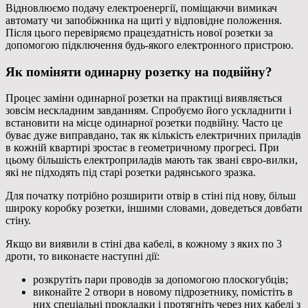
Відновлюємо подачу електроенергії, поміщаючи вимикач
автомату чи запобіжника на щиті у відповідне положення.
Після цього перевіряємо працездатність нової розетки за
допомогою підключення будь-якого електронного пристрою.
Як поміняти одинарну розетку на подвійну?
Процес заміни одинарної розетки на практиці виявляється
зовсім нескладним завданням. Спробуємо його ускладнити і
встановити на місце одинарної розетки подвійну. Часто це
буває дуже виправдано, так як кількість електричних приладів
в кожній квартирі зростає в геометричному прогресі. При
цьому більшість електроприладів мають так звані євро-вилки,
які не підходять під старі розетки радянського зразка.
Для початку потрібно розширити отвір в стіні під нову, більш
широку коробку розетки, іншими словами, доведеться довбати
стіну.
Якщо ви виявили в стіні два кабелі, в кожному з яких по 3
дроти, то виконаєте наступні дії:
розкрутіть пари проводів за допомогою плоскогубців;
виконайте 2 отвори в новому підрозетнику, помістіть в
них спеціальні прокладки і протягніть через них кабелі з