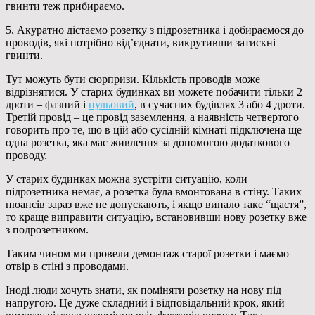
гвинти теж прибираємо.
5. Акуратно дістаємо розетку з підрозетника і добираємося до
проводів, які потрібно від’єднати, викрутивши затискні
гвинти.
Тут можуть бути сюрпризи. Кількість проводів може
відрізнятися. У старих будинках ви можете побачити тільки 2
дроти – фазний і
нульовий
, в сучасних будівлях 3 або 4 дроти.
Третій провід – це провід заземлення, а наявність четвертого
говорить про те, що в цій або сусідній кімнаті підключена ще
одна розетка, яка має живлення за допомогою додаткового
проводу.
У старих будинках можна зустріти ситуацію, коли
підрозетника немає, а розетка була вмонтована в стіну. Таких
нюансів зараз вже не допускають, і якщо випало таке “щастя”,
то краще виправити ситуацію, встановивши нову розетку вже
з подрозетником.
Таким чином ми провели демонтаж старої розетки і маємо
отвір в стіні з проводами.
Іноді люди хочуть знати, як поміняти розетку на нову під
напругою. Це дуже складний і відповідальний крок, який