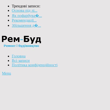
Трендові записи:
Основа під лі...
Як пофарбува�...
Рекомендації...
Збільшення д�...
Головна
Всі записи
Політика конфіденційності
Menu