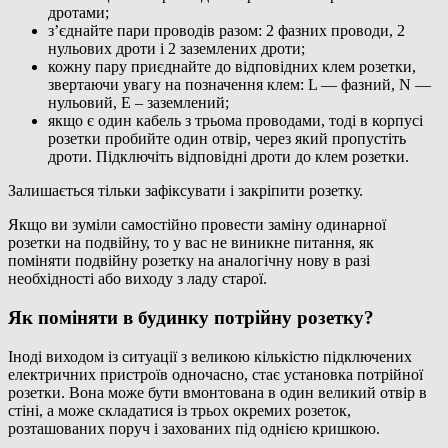
дротами;
з’єднайте пари проводів разом: 2 фазних проводи, 2
нульових дроти і 2 заземлених дроти;
кожну пару приєднайте до відповідних клем розетки,
звертаючи увагу на позначення клем: L — фазний, N —
нульовий, E – заземлений;
якщо є один кабель з трьома проводами, тоді в корпусі
розетки пробийте один отвір, через який пропустіть
дроти. Підключіть відповідні дроти до клем розетки.
Залишається тільки зафіксувати і закріпити розетку.
Якщо ви зуміли самостійно провести заміну одинарної
розетки на подвійну, то у вас не виникне питання, як
поміняти подвійну розетку на аналогічну нову в разі
необхідності або виходу з ладу старої.
Як поміняти в будинку потрійну розетку?
Іноді виходом із ситуації з великою кількістю підключених
електричних пристроїв одночасно, стає установка потрійної
розетки. Вона може бути вмонтована в один великий отвір в
стіні, а може складатися із трьох окремих розеток,
розташованих поруч і захованих під однією кришкою.