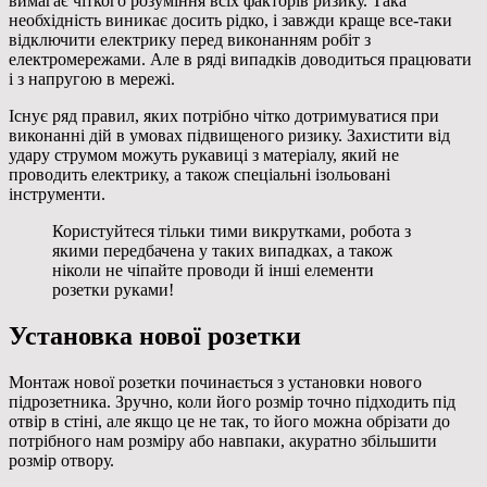
вимагає чіткого розуміння всіх факторів ризику. Така
необхідність виникає досить рідко, і завжди краще все-таки
відключити електрику перед виконанням робіт з
електромережами. Але в ряді випадків доводиться працювати
і з напругою в мережі.
Існує ряд правил, яких потрібно чітко дотримуватися при
виконанні дій в умовах підвищеного ризику. Захистити від
удару струмом можуть рукавиці з матеріалу, який не
проводить електрику, а також спеціальні ізольовані
інструменти.
Користуйтеся тільки тими викрутками, робота з
якими передбачена у таких випадках, а також
ніколи не чіпайте проводи й інші елементи
розетки руками!
Установка нової розетки
Монтаж нової розетки починається з установки нового
підрозетника. Зручно, коли його розмір точно підходить під
отвір в стіні, але якщо це не так, то його можна обрізати до
потрібного нам розміру або навпаки, акуратно збільшити
розмір отвору.