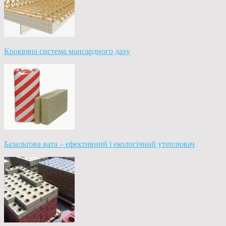
Кроквяна система мансардного даху
Базальтова вата – ефективний і екологічний утеплювач