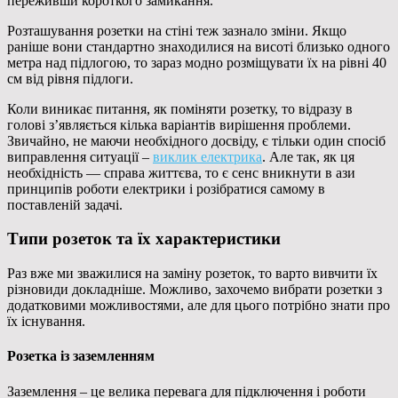
переживши короткого замикання.
Розташування розетки на стіні теж зазнало зміни. Якщо
раніше вони стандартно знаходилися на висоті близько одного
метра над підлогою, то зараз модно розміщувати їх на рівні 40
см від рівня підлоги.
Коли виникає питання, як поміняти розетку, то відразу в
голові з’являється кілька варіантів вирішення проблеми.
Звичайно, не маючи необхідного досвіду, є тільки один спосіб
виправлення ситуації –
виклик електрика
. Але так, як ця
необхідність — справа життєва, то є сенс вникнути в ази
принципів роботи електрики і розібратися самому в
поставленій задачі.
Типи розеток та їх характеристики
Раз вже ми зважилися на заміну розеток, то варто вивчити їх
різновиди докладніше. Можливо, захочемо вибрати розетки з
додатковими можливостями, але для цього потрібно знати про
їх існування.
Розетка із заземленням
Заземлення – це велика перевага для підключення і роботи