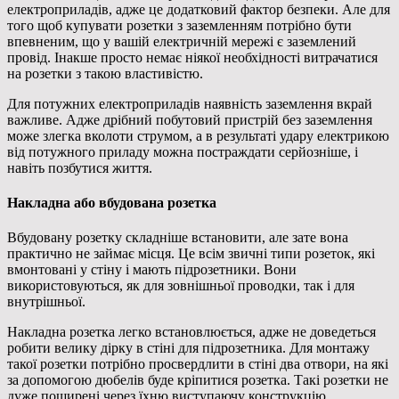
електроприладів, адже це додатковий фактор безпеки. Але для
того щоб купувати розетки з заземленням потрібно бути
впевненим, що у вашій електричній мережі є заземлений
провід. Інакше просто немає ніякої необхідності витрачатися
на розетки з такою властивістю.
Для потужних електроприладів наявність заземлення вкрай
важливе. Адже дрібний побутовий пристрій без заземлення
може злегка вколоти струмом, а в результаті удару електрикою
від потужного приладу можна постраждати серйозніше, і
навіть позбутися життя.
Накладна або вбудована розетка
Вбудовану розетку складніше встановити, але зате вона
практично не займає місця. Це всім звичні типи розеток, які
вмонтовані у стіну і мають підрозетники. Вони
використовуються, як для зовнішньої проводки, так і для
внутрішньої.
Накладна розетка легко встановлюється, адже не доведеться
робити велику дірку в стіні для підрозетника. Для монтажу
такої розетки потрібно просвердлити в стіні два отвори, на які
за допомогою дюбелів буде кріпитися розетка. Такі розетки не
дуже поширені через їхню виступаючу конструкцію.