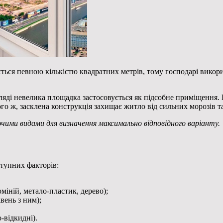
ься певною кількістю квадратних метрів, тому господарі викор
ляді невелика площадка застосовується як підсобне приміщення.
го ж, засклена конструкція захищає житло від сильних морозів т
ючими видами для визначення максимально відповідного варіанту.
ступних факторів:
іній, метало-пластик, дерево);
вень з ним);
-відкидні).