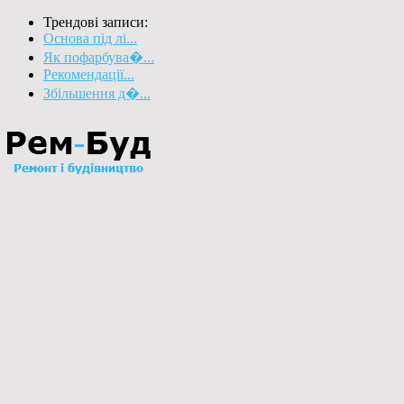
Трендові записи:
Основа під лі...
Як пофарбува�...
Рекомендації...
Збільшення д�...