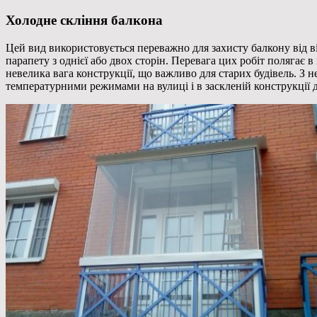
Холодне скління балкона
Цей вид використовується переважно для захисту балкону від в
парапету з однієї або двох сторін. Перевага цих робіт полягає
невелика вага конструкції, що важливо для старих будівель. З 
температурними режимами на вулиці і в заскленій конструкції