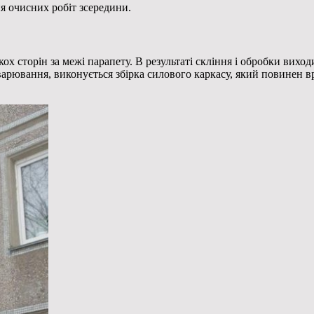
я очисних робіт зсередини.
кох сторін за межі парапету. В результаті скління і обробки вихо
варювання, виконується збірка силового каркасу, який повинен 