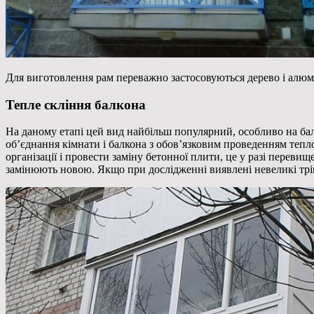
Для виготовлення рам переважно застосовуються дерево і алюмі
Тепле скління балкона
На даному етапі цей вид найбільш популярний, особливо на ба
об’єднання кімнати і балкона з обов’язковим проведенням тепл
організації і провести заміну бетонної плити, це у разі переви
замінюють новою. Якщо при дослідженні виявлені невеликі трі