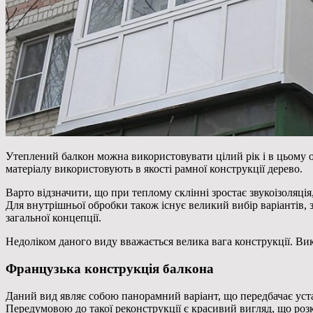
Утеплений балкон можна використовувати цілий рік і в цьому о
матеріалу використовують в якості рамної конструкції дерево.
Варто відзначити, що при теплому склінні зростає звукоізоляці
Для внутрішньої обробки також існує великий вибір варіантів, 
загальної концепції.
Недоліком даного виду вважається велика вага конструкції. Вик
Французька конструкція балкона
Даний вид являє собою панорамний варіант, що передбачає уста
Передумовою до такої реконструкції є красивий вигляд, що ро