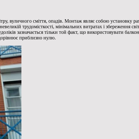
ітру, вуличного сміття, опадів. Монтаж являє собою установку р
 в невеликій трудомісткості, мінімальних витратах і збереження 
недоліків зазначається тільки той факт, що використовувати балк
 дорівнює приблизно нулю.