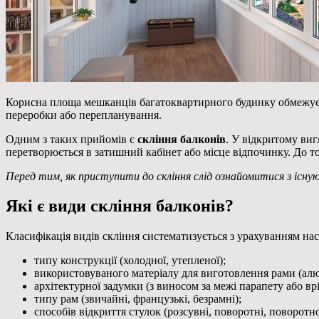
Корисна площа мешканців багатоквартирного будинку обмежуєт
переробки або перепланування.
Одним з таких прийомів є
скління балконів
. У відкритому виг
перетворюється в затишний кабінет або місце відпочинку. До то
Перед тим, як приступити до скління слід ознайомитися з існу
Які є види скління балконів?
Класифікація видів скління систематизується з урахуванням на
типу конструкції (холодної, утепленої);
використовуваного матеріалу для виготовлення рами (алюм
архітектурної задумки (з виносом за межі парапету або врі
типу рам (звичайні, французькі, безрамні);
способів відкриття стулок (розсувні, поворотні, поворотно