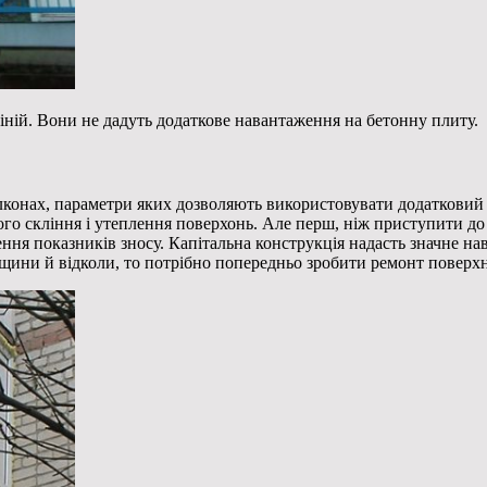
ній. Вони не дадуть додаткове навантаження на бетонну плиту.
лконах, параметри яких дозволяють використовувати додатковий 
ого скління і утеплення поверхонь. Але перш, ніж приступити до
щення показників зносу. Капітальна конструкція надасть значне нав
щини й відколи, то потрібно попередньо зробити ремонт поверхн