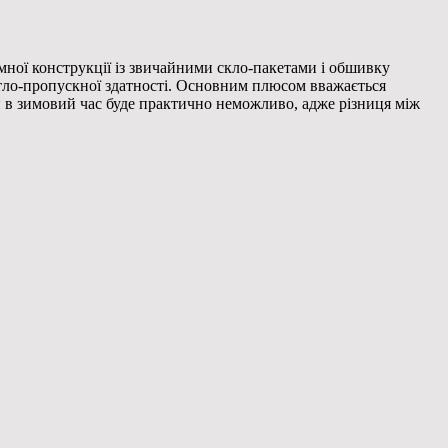
амної конструкції із звичайними скло-пакетами і обшивку
світло-пропускної здатності. Основним плюсом вважається
он в зимовий час буде практично неможливо, адже різниця між