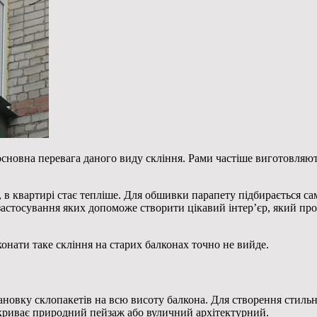
сновна перевага даного виду скління. Рами частіше виготовляют
я, в квартирі стає тепліше. Для обшивки парапету підбирається с
застосування яких допоможе створити цікавий інтер’єр, який про
онати таке скління на старих балконах точно не вийде.
новку склопакетів на всю висоту балкона. Для створення стильн
зкриває природний пейзаж або вуличний архітектурний.