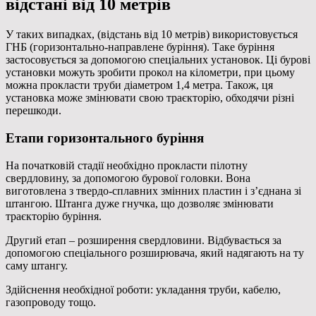
відстані від 10 метрів
У таких випадках, (відстань від 10 метрів) використовується
ГНБ (горизонтально-направлене буріння). Таке буріння
застосовується за допомогою спеціальних установок. Ці бурові
установки можуть зробити прокол на кілометри, при цьому
можна прокласти труби діаметром 1,4 метра. Також, ця
установка може змінювати свою траєкторію, обходячи різні
перешкоди.
Етапи горизонтального буріння
На початковій стадії необхідно прокласти пілотну
свердловину, за допомогою бурової головки. Вона
виготовлена з твердо-сплавних змінних пластин і з’єднана зі
штангою. Штанга дуже гнучка, що дозволяє змінювати
траєкторію буріння.
Другий етап – розширення свердловини. Відбувається за
допомогою спеціального розширювача, який надягають на ту
саму штангу.
Здійснення необхідної роботи: укладання труби, кабелю,
газопроводу тощо.