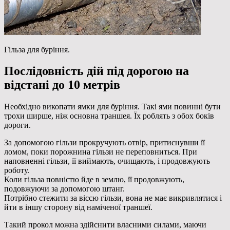
Гільза для буріння.
Послідовність дій під дорогою на
відстані до 10 метрів
Необхідно викопати ямки для буріння. Такі ями повинні бути
трохи ширше, ніж основна траншея. Їх роблять з обох боків
дороги.
За допомогою гільзи прокручують отвір, притиснувши її
ломом, поки порожнина гільзи не переповниться. При
наповненні гільзи, її виймають, очищають, і продовжують
роботу.
Коли гільза повністю йде в землю, її продовжують,
подовжуючи за допомогою штанг.
Потрібно стежити за віссю гільзи, вона не має викривлятися і
йти в іншу сторону від наміченої траншеї.
Такий прокол можна здійснити власними силами, маючи