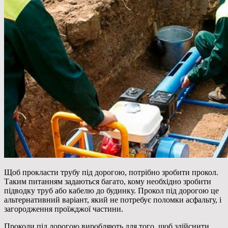
Щоб прокласти трубу під дорогою, потрібно зробити прокол.
Таким питанням задаються багато, кому
необхідно зробити
підводку труб або кабелю до будинку. Прокол під дорогою це
альтернативний варіант, який не потребує поломки асфальту, і
загородження проїжджої частини.
Проколи під дорогою виробляють для того, щоб здійснити