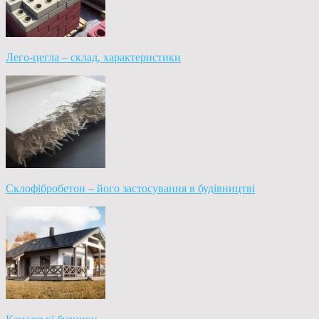
Лего-цегла – склад, характеристики
Склофібробетон – його застосування в будівництві