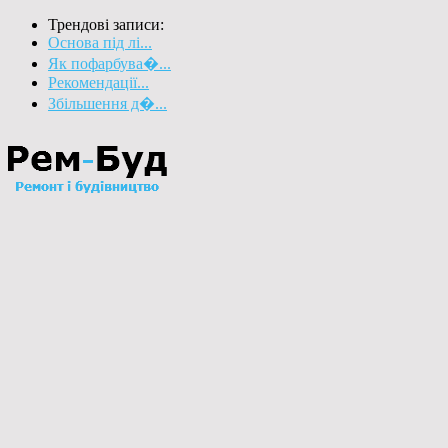
Трендові записи:
Основа під лі...
Як пофарбува�...
Рекомендації...
Збільшення д�...