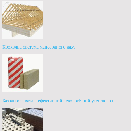
Кроквяна система мансардного даху
Базальтова вата – ефективний і екологічний утеплювач