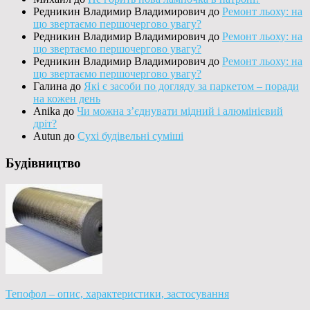
Редникин Владимир Владимирович
до
Ремонт льоху: на
що звертаємо першочергово увагу?
Редникин Владимир Владимирович
до
Ремонт льоху: на
що звертаємо першочергово увагу?
Редникин Владимир Владимирович
до
Ремонт льоху: на
що звертаємо першочергово увагу?
Галина
до
Які є засоби по догляду за паркетом – поради
на кожен день
Anika
до
Чи можна з’єднувати мідний і алюмінієвий
дріт?
Autun
до
Сухі будівельні суміші
Будівництво
Тепофол – опис, характеристики, застосування