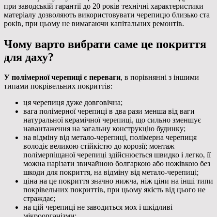
при заводській гарантії до 20 років технічні характеристики
матеріалу дозволяють використовувати черепицю близько ста
років, при цьому не вимагаючи капітальних ремонтів.
Чому варто вибрати саме це покриття
для даху?
У полімерної черепиці є переваги
, в порівнянні з іншими
типами покрівельних покриттів:
ця черепиця дуже довговічна;
вага полімерної черепиці в два рази менша від ваги
натуральної керамічної черепиці, що сильно зменшує
навантаження на загальну конструкцію будинку;
на відміну від метало-черепиці, полімерна черепиця
володіє великою стійкістю до корозії; монтаж
полімерпіщаної черепиці здійснюється швидко і легко, її
можна нарізати звичайною болгаркою або ножівкою без
шкоди для покриття, на відміну від метало-черепиці;
ціна на це покриття значно нижча, ніж ціни на інші типи
покрівельних покриттів, при цьому якість від цього не
страждає;
на цій черепиці не заводиться мох і шкідливі
мікроорганізми;