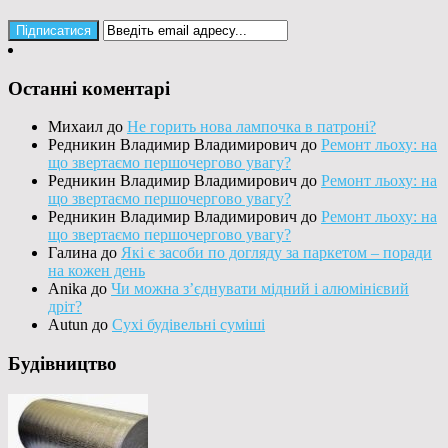
Останні коментарі
Михаил
до
Не горить нова лампочка в патроні?
Редникин Владимир Владимирович
до
Ремонт льоху: на
що звертаємо першочергово увагу?
Редникин Владимир Владимирович
до
Ремонт льоху: на
що звертаємо першочергово увагу?
Редникин Владимир Владимирович
до
Ремонт льоху: на
що звертаємо першочергово увагу?
Галина
до
Які є засоби по догляду за паркетом – поради
на кожен день
Anika
до
Чи можна з’єднувати мідний і алюмінієвий
дріт?
Autun
до
Сухі будівельні суміші
Будівництво