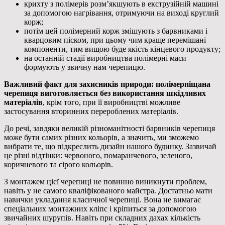
крихту з полімерів розм’якшують в екструзійній машині
за допомогою нагрівання, отримуючи на виході круглий
корж;
потім цей полімерний корж змішують з барвниками і
кварцовим піском, при цьому чим краще перемішані
компоненти, тим вищою буде якість кінцевого продукту;
на останній стадії виробництва полімерні маси
формують у звичну нам черепицю.
Важливий факт для захисників природи: полімерпіщана
черепиця виготовляється без використання шкідливих
матеріалів
, крім того, при її виробництві можливе
застосування вторинних перероблених матеріалів.
До речі, завдяки великій різноманітності барвників черепиця
може бути самих різних кольорів, а значить, ми зможемо
вибрати те, що підкреслить дизайн нашого будинку. Зазвичай
це різні відтінки: червоного, помаранчевого, зеленого,
коричневого та сірого кольорів.
З монтажем цієї черепиці не повинно виникнути проблем,
навіть у не самого кваліфікованого майстра. Достатньо мати
навички укладання класичної черепиці. Вона не вимагає
спеціальних монтажних кліпс і кріпиться за допомогою
звичайних шурупів. Навіть при складних дахах кількість