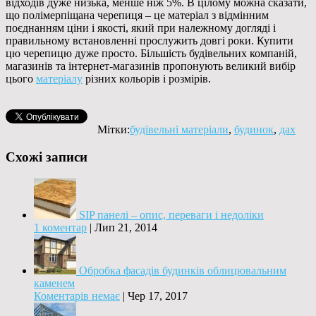
відходів дуже низька, менше ніж 5%. В цілому можна сказати,
що полімерпіщана черепиця – це матеріал з відмінним
поєднанням ціни і якості, який при належному догляді і
правильному встановленні прослужить довгі роки. Купити
цю черепицю дуже просто. Більшість будівельних компаній,
магазинів та інтернет-магазинів пропонують великий вибір
цього
матеріалу
різних кольорів і розмірів.
Мітки:
будівельні матеріали
,
будинок
,
дах
Схожі записи
SIP панелі – опис, переваги і недоліки
1 коментар
|
Лип 21, 2014
Обробка фасадів будинків облицювальним
каменем
Коментарів немає
|
Чер 17, 2017