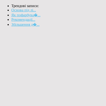
Трендові записи:
Основа під лі...
Як пофарбува�...
Рекомендації...
Збільшення д�...