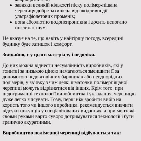
завдяки великій кількості піску полімер-піщана
черепиця добре захищена від шкідливої дії
ультрафіолетових променів;
вона абсолютно водонепроникна і досить непогано
поглинає шум.
Це вказує на те, що навіть у найгіршу погоду, всередині
будинку буде затишок і комфорт.
Звичайно, є у цього матеріалу і недоліки.
До них можна віднести несумлінність виробників, які у
гонитві за низькою ціною намагаються зменшити її за
допомогою недовговічних барвників або неоднорідних
полімерів, у зв’язку з чим деякі шматочки полімерпіщаної
черепиці можуть відрізнятися від інших. Крім того, при
недотриманні технології виробництва і укладання, черепицю
дуже легко зіпсувати. Тому, перш ніж зробити вибір на
користь того чи іншого виробника, рекомендується вивчити
відгуки покупців у спеціалізованих виданнях, а при монтажі
своїми руками варто суворо дотримуватися технології і бути
гранично акуратними.
Виробництво полімерної черепиці відбувається так: