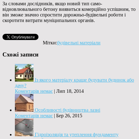
За словами дослідників, якщо новий тип само-
відновлювального бетону виявиться комерційно успішним, то
він зможе значно спростити дорожньо-будівельні роботи і
скоротити витрати муніципальних органів.
Мітки:
будівельні матеріали
Схожі записи
Із якого матеріалу краще будувати будинок або
дачу?
Коментарів немає
|
Лип 18, 2014
Особливості будівництва лазні
Коментарів немає
|
Бер 26, 2015
Гідроізоляція та утеплення фундаменту