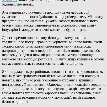
будівництво нових.
Але нещодавно інженери з дослідницької лабораторії
сучасного цивільного будівництва від університету Мічигану
представили новий тип гнучкого, само-відновлювального
бетону, який зможе раціоналізувати дорожньо-будівельну
індустрію і заощадити значні кошти на будівництві.
Для створення нового типу бетону, в якому замість
традиційного піску і гравію використані мікроволокна, вчені
скористалися прикладами самовідновлення в природі,
наприклад, зрощення шкіри і кісток після пошкодження або
перелому. Завдяки цим мікроволокнам, матеріал володіє
високою стійкістю до розривів. І навіть якщо тріщина в бетоні
все ж з’являється, то вона має непомітну ширину.
Як стверджують розробники, завдяки тим же мікроволокнам,
навіть у затверділому стані бетон може поглинати вологу з
повітря, що сприяє розм’якшенню матеріалу в тріщині і
поступовому її заповненні. Одночасно іони кальцію всередині
тріщини вбирають вологу і за рахунок реакції з вуглекислим
газом повітря утворюють карбонат кальцію (речовина, з якої
складається раковина морських молюсків), який зміцнює
бетон в тріщині.