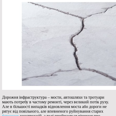
Дорожня інфраструктура – мости, автошляхи та тротуари
мають потребу в частому ремонті, через великий потік руху.
Але в більшості випадків відновлення моста або дороги не
рятує від повільного, але впевненого руйнування старих
бетонних
конструкцій, а тоді приймається рішення про