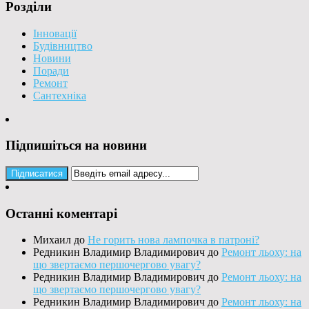
Розділи
Інновації
Будівництво
Новини
Поради
Ремонт
Сантехніка
Підпишіться на новини
Останні коментарі
Михаил
до
Не горить нова лампочка в патроні?
Редникин Владимир Владимирович
до
Ремонт льоху: на
що звертаємо першочергово увагу?
Редникин Владимир Владимирович
до
Ремонт льоху: на
що звертаємо першочергово увагу?
Редникин Владимир Владимирович
до
Ремонт льоху: на