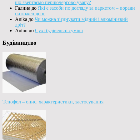
що звертаємо першочергово увагу?
Галина
до
Які є засоби по догляду за паркетом – поради
на кожен день
Anika
до
Чи можна з’єднувати мідний і алюмінієвий
дріт?
Autun
до
Сухі будівельні суміші
Будівництво
Тепофол – опис, характеристики, застосування