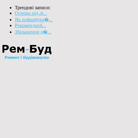
Трендові записи:
Основа під лі...
Як пофарбува�...
Рекомендації...
Збільшення д�...