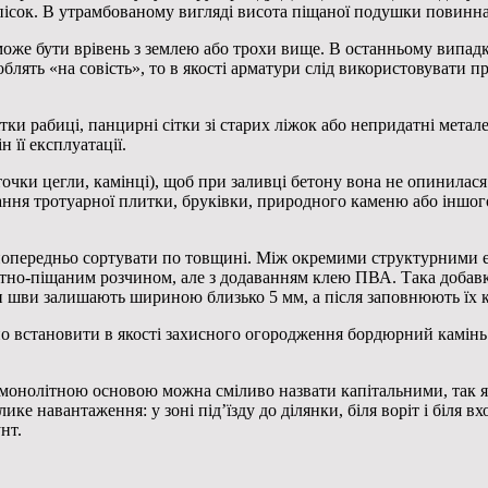
пісок. В утрамбованому вигляді висота піщаної подушки повинна
може бути врівень з землею або трохи вище. В останньому випад
ять «на совість», то в якості арматури слід використовувати пру
ки рабиці, панцирні сітки зі старих ліжок або непридатні метале
 її експлуатації.
чки цегли, камінці), щоб при заливці бетону вона не опинилася 
адання тротуарної плитки, бруківки, природного каменю або інш
попередньо сортувати по товщині. Між окремими структурними е
тно-піщаним розчином, але з додаванням клею ПВА. Така добавк
ки шви залишають шириною близько 5 мм, а після заповнюють їх
о встановити в якості захисного огородження бордюрний камінь.
монолітною основою можна сміливо назвати капітальними, так як
лике навантаження: у зоні під’їзду до ділянки, біля воріт і біля 
нт.