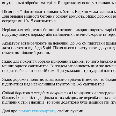
внутрішньої обробки матеріал. Як дренажну основу засипають 
Після такої підготовки заливають бетон. Верхня межа заливки 
Для більшої міцності бетонну основу армують. Якщо доріжки робл
осередками 10-15 сантиметрів.
Нерідко для зміцнення бетонної основи використовують старі сіт
підсумку зіпсує доріжку або майданчик і значно скоротить термін
Арматуру встановлюють на невеликі, до 3-5 см підставки (шмато
дати постояти від 3 до 5 діб. Після цього приступають до укл
цементно-піщаний розчин.
Якщо для покриття обрано природний камінь, то його бажано 
менше одного сантиметра, їх згодом заповнюють цим же цемен
покриття більш зносостійким. При укладанні тротуарної плит
Якщо дорожнє полотно влаштовано врівень із землею, то бажан
підніматися над навколишнім ґрунтом на 3-5 сантиметрів.
Садові доріжки з твердим покриттям
і майданчики з твердою 
більше. Їх наявність доцільна в тих місцях, де передбачається ве
підпірних стін і насипів, то воно додатково буде зміцнювати ґру
Далі про
ремонт гупсокартону
своїми руками.