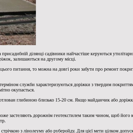
 присадибній ділянці садівники найчастіше керуються утилітарн
оріжок, залишаються на другому місці.
цього питання, то можна на довгі роки забути про ремонт покри
 терміном служби характеризуються доріжки з твердим покриттям
омітно окупається.
котлован глибиною близько 15-20 см. Якщо майданчик або доріжк
оже застеляють дорожнім геотекстилем таким чином, щоб його кр
тр.
стрічкою з лінолеуму або руберойду. Для цієї мети цілком допу