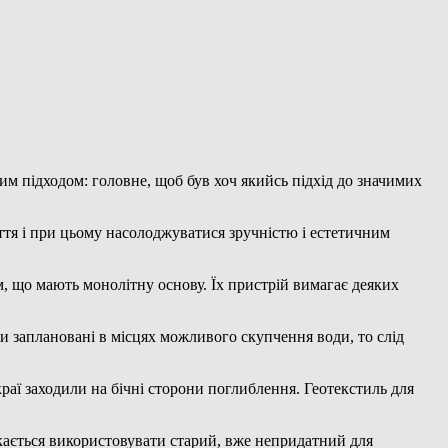
им підходом: головне, щоб був хоч
якийсь підхід до значимих
ття і при цьому насолоджуватися зручністю і естетичним
, що мають монолітну основу. Їх пристрій вимагає деяких
и заплановані в місцях можливого скупчення води, то слід
аї заходили на бічні сторони поглиблення. Геотекстиль для
скається використовувати старий, вже непридатний для