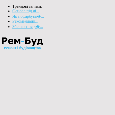
Трендові записи:
Основа під лі...
Як пофарбува�...
Рекомендації...
Збільшення д�...