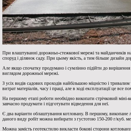
При влаштуванні дорожньо-стежкової мережі та майданчиків на
споруд і ділянок саду. При цьому якість, а тим більше дизайн д
Але якщо спочатку продумано і сумлінно підійти до вирішення 
виглядом дорожньої мережі.
З усіх видів садових проходів найбільшою міцністю і тривалим
витрат матеріалів, часу і праці, але в ході експлуатації це все п
На першому етапі роботи необхідно викопати стрічковий міні-
завчасно продумати і підготувати відведення для неї.
Є два варіанти облаштування котловану. В першому, викопане л
даного виду робіт можна вибирати з густотою 150-200 г/куб. ме
Можна замість геотекстилю викласти бокові сторони котловану 