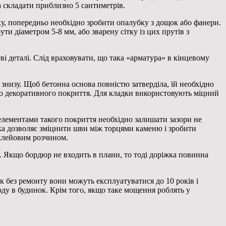
 складати приблизно 5 сантиметрів.
ку, попередньо необхідно зробити опалубку з дощок або фанери.
ти діаметром 5-8 мм, або зварену сітку із цих прутів з
ві деталі. Слід враховувати, що така «арматура» в кінцевому
знизу. Щоб бетонна основа повністю затверділа, їй необхідно
ого декоративного покриття. Для кладки використовують міцний
лементами такого покриття необхідно залишати зазори не
а дозволяє зміцнити шви між торцями каменю і зробити
 клейовим розчином.
 Якщо бордюр не входить в плани, то тоді доріжка повинна
 без ремонту вони можуть експлуатуватися до 10 років і
входу в будинок. Крім того, якщо таке мощення роблять у